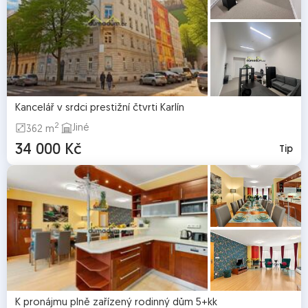
Kancelář v srdci prestižní čtvrti Karlín
2
Jiné
362 m
34 000 Kč
Tip
K pronájmu plně zařízený rodinný dům 5+kk