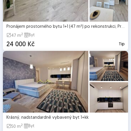
Pronájem prostorného bytu 1+1 (47 m²) po rekonstrukci, Praha 3 – Žižkov
2
Byt
47 m
24 000 Kč
Tip
Krásný, nadstandardně vybavený byt 1+kk
2
Byt
50 m