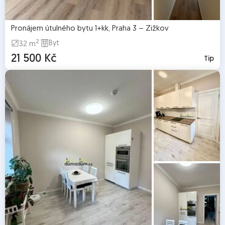
Pronájem útulného bytu 1+kk, Praha 3 – Žižkov
2
Byt
32 m
21 500 Kč
Tip