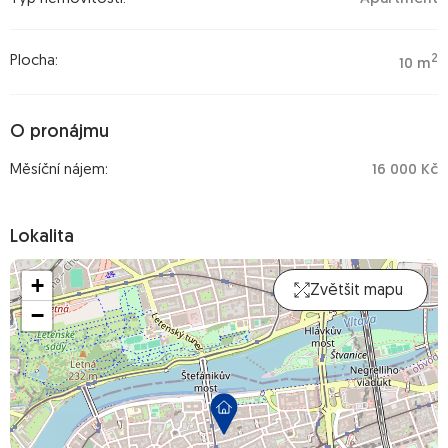
2
Plocha:
10 m
O pronájmu
Měsíční nájem:
16 000 Kč
Lokalita
+
Zvětšit mapu
−