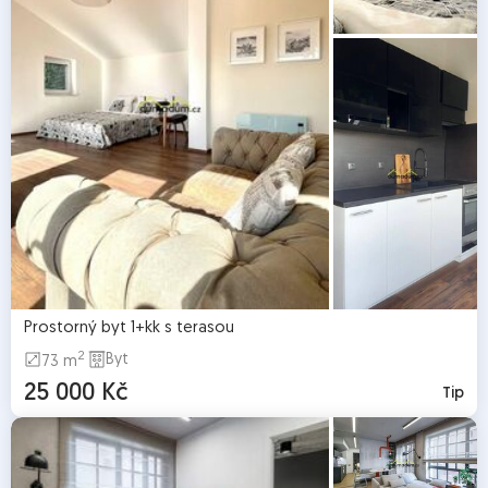
Prostorný byt 1+kk s terasou
2
Byt
73 m
25 000 Kč
Tip