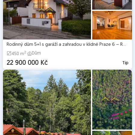
Rodinný dům 5+1 s garáží a zahradou v klidné Praze 6 – Řepy
2
Dům
450 m
22 900 000 Kč
Tip