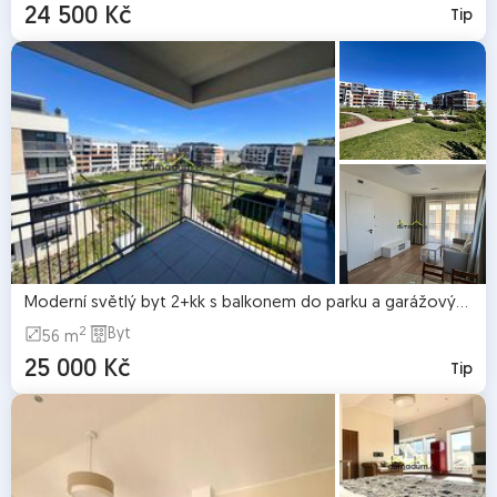
24 500 Kč
Tip
Moderní světlý byt 2+kk s balkonem do parku a garážovým stáním | Praha 5 – Zličín
2
Byt
56 m
25 000 Kč
Tip