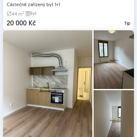
Částečně zařízený byt 1+1
2
Byt
44 m
20 000 Kč
Tip