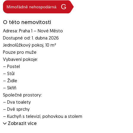
G
Mimořádně nehospodárná
O této nemovitosti
Adresa: Praha 1 – Nové Město
Dostupné od: 1. dubna 2026
Jednolůžkový pokoj, 10 m²
Pouze pro muže
Vybavení pokoje:
– Postel
– Stůl
– Židle
– Skříň
Společné prostory:
– Dva toalety
– Dvě sprchy
– Kuchyň s televizí, pohovkou a stolem
Zobrazit více
– Pračka
– Sušička