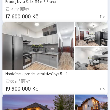
Prodej bytu 3+kk, 114 m², Praha
2
Byt
114 m
17 600 000 Kč
Tip
Nabízíme k prodeji atraktivní byt 5 + 1
2
Byt
100 m
19 900 000 Kč
Tip