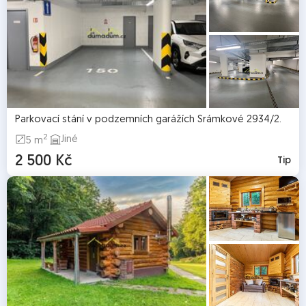
Parkovací stání v podzemních garážích Šrámkové 2934/2.
2
Jiné
5 m
2 500 Kč
Tip