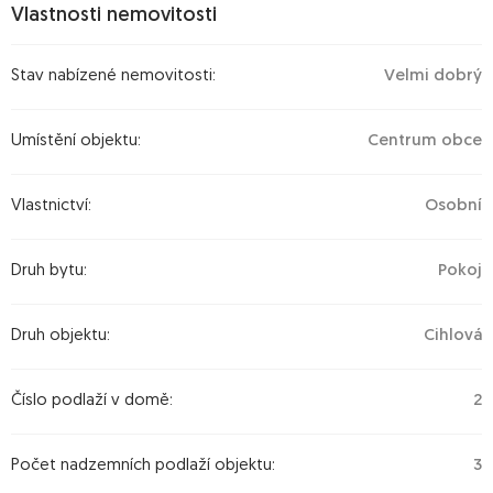
Vlastnosti nemovitosti
V ceně nájmu je zahrnuto:
– Internet
– Úklid společných prostor 2× měsíčně
Stav nabízené nemovitosti:
Velmi dobrý
– Možnost trvalého pobytu (přihlášení k pobytu)
Nájemné: 16 000 Kč / měsíc (včetně všech poplatků a elektřiny)
Umístění objektu:
Centrum obce
Kauce: 16 000 Kč
Provize: 8000kč
Vlastnictví:
Osobní
Druh bytu:
Pokoj
Druh objektu:
Cihlová
Číslo podlaží v domě:
2
Počet nadzemních podlaží objektu:
3