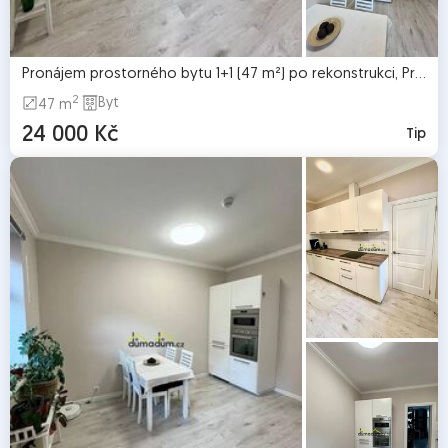
Pronájem prostorného bytu 1+1 (47 m²) po rekonstrukci, Praha 3 – Žižkov
2
Byt
47 m
24 000 Kč
Tip