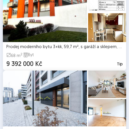
Prodej moderního bytu 3+kk, 59,7 m², s garáží a sklepem, Praha Zličín
2
Byt
68 m
9 392 000 Kč
Tip