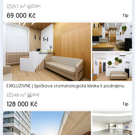
2
Dům
257 m
69 000 Kč
Tip
EXKLUZIVNĚ | Špičková stomatologická klinika k podnájmu | Bez provize
2
Jiné
348 m
128 000 Kč
Tip