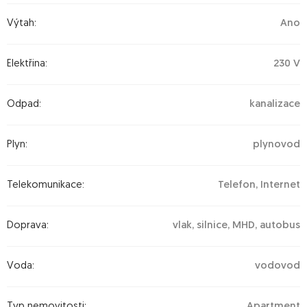
Výtah:
Ano
Elektřina:
230 V
Odpad:
kanalizace
Plyn:
plynovod
Telekomunikace:
Telefon, Internet
Doprava:
vlak, silnice, MHD, autobus
Voda:
vodovod
Typ nemovitosti:
Apartment