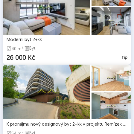
Moderní byt 2+kk
2
Byt
40 m
26 000 Kč
Tip
K pronájmu nový designový byt 2+kk v projektu Remízek Radlice
2
Byt
54 m